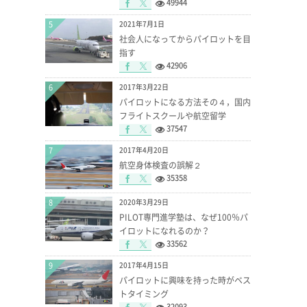
49944
5
2021年7月1日
社会人になってからパイロットを目
指す
42906
6
2017年3月22日
パイロットになる方法その４，国内
フライトスクールや航空留学
37547
7
2017年4月20日
航空身体検査の誤解２
35358
8
2020年3月29日
PILOT専門進学塾は、なぜ100％パ
イロットになれるのか？
33562
9
2017年4月15日
パイロットに興味を持った時がベス
トタイミング
32093