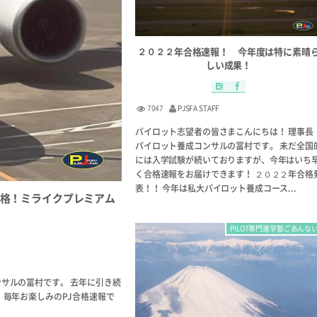
２０２２年合格速報！ 今年度は特に素晴
しい成果！
7047
PJSFA STAFF
パイロット志望者の皆さまこんにちは！ 理事長
パイロット養成コンサルの冨村です。 未だ全国
には入学試験が続いておりますが、今年はいち
く合格速報をお届けできます！ ２０２２年合格
表！！ 今年は私大パイロット養成コース...
格！ミライクプレミアム
PILOT専門進学塾ごあんな
サルの冨村です。 去年に引き続
 毎年お楽しみのPJ合格速報で