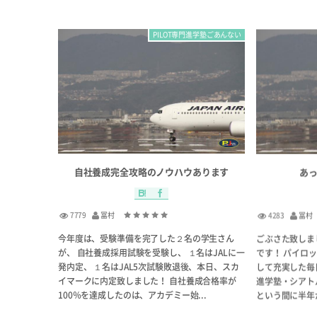
PILOT専門進学塾ごあんない
自社養成完全攻略のノウハウあります
あ
7779
冨村
4283
冨村
今年度は、受験準備を完了した２名の学生さん
ごぶさた致しま
が、 自社養成採用試験を受験し、 １名はJALに一
です！ パイロ
発内定、 １名はJAL5次試験敗退後、本日、スカ
して充実した毎日
イマークに内定致しました！ 自社養成合格率が
進学塾・シアト
100％を達成したのは、アカデミー始...
という間に半年が