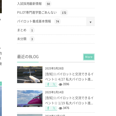
入試採用最新情報
50
PILOT専門進学塾ごあんない
172
ら
パイロット養成基本情報
74
まとめ
1
未分類
3
・
的
最近のBLOG
More
早
発
2025年3月28日
[告知]☆パイロットと交流できるイ
ベント☆ 4/27 私大パイロット進...
い
3596
2025年1月14日
[告知]☆パイロットと交流できるイ
ベント☆ 1/19 私大パイロット進...
3476
2024年12月12日