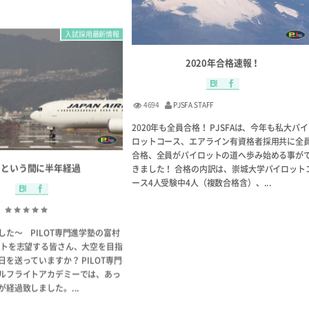
入試採用最新情報
2020年合格速報！
4694
PJSFA STAFF
2020年も全員合格！ PJSFAは、今年も私大パイ
ロットコース、エアライン有資格者採用共に全
合格、全員がパイロットの道へ歩み始める事が
っという間に半年経過
きました！ 合格の内訳は、崇城大学パイロット
ース4人受験中4人（複数合格含）、...
した〜 PILOT専門進学塾の富村
ットを志望する皆さん、大空を目指
を送っていますか？ PILOT専門
ルフライトアカデミーでは、あっ
経過致しました。...