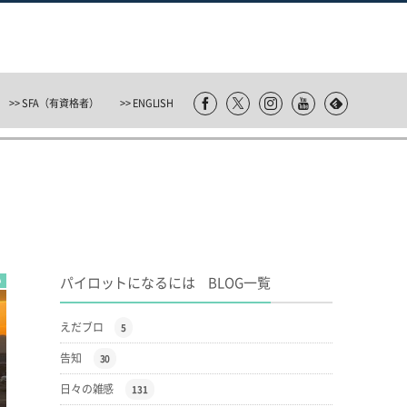
>> SFA（有資格者）
>> ENGLISH
パイロットになるには BLOG一覧
い
えだブロ
5
告知
30
日々の雑感
131