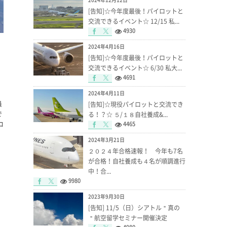
[告知]☆今年度最後！パイロットと
交流できるイベント☆ 12/15 私...
4930
2024年4月16日
[告知]☆今年度最後！パイロットと
交流できるイベント☆ 6/30 私大...
4691
2024年4月11日
員
[告知]☆現役パイロットと交流でき
で
る！？☆ ５/１８自社養成&...
コ
4465
2024年3月21日
２０２４年合格速報！ 今年も7名
が合格！自社養成も４名が順調進行
中！合...
9980
2023年9月30日
[告知] 11/5（日）シアトル＂真の
＂航空留学セミナー開催決定