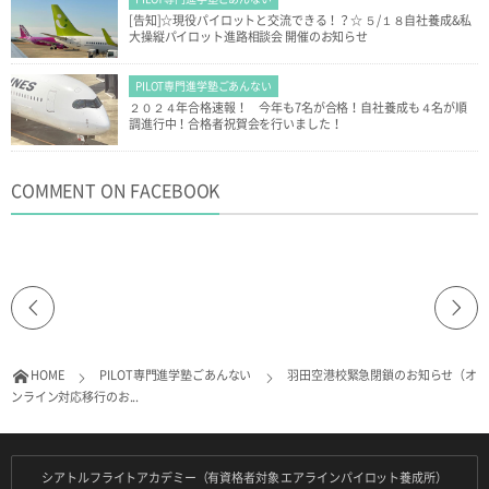
[告知]☆現役パイロットと交流できる！？☆ ５/１８自社養成&私
大操縦パイロット進路相談会 開催のお知らせ
PILOT専門進学塾ごあんない
２０２４年合格速報！ 今年も7名が合格！自社養成も４名が順
調進行中！合格者祝賀会を行いました！
COMMENT ON FACEBOOK
HOME
PILOT専門進学塾ごあんない
羽田空港校緊急閉鎖のお知らせ（オ
ンライン対応移行のお...
シアトルフライトアカデミー（有資格者対象 エアラインパイロット養成所）