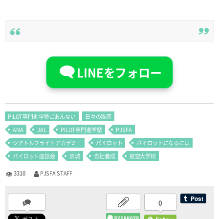
LINEをフォロー
PILOT専門進学塾ごあんない
日々の雑感
ANA
JAL
PILOT専門進学塾
PJSFA
シアトルフライトアカデミー
パイロット
パイロットになるには
パイロット座談会
崇城
自社養成
航空大学校
3310
PJSFA STAFF
0