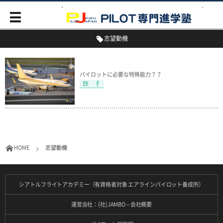
志望動機
パイロットに必要な特殊能力？？
HOME
志望動機
シアトルフライトアカデミー（有資格者対象 エアラインパイロット養成所）
運営会社：(社)JAMBO – 会社概要