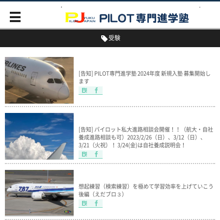
受験
[告知] PILOT専門進学塾 2024年度 新規入塾 募集開始し
ます
[告知] パイロット私大進路相談会開催！！（航大・自社
養成進路相談も可）2023/2/26（日）、3/12（日）、
3/21（火祝）！ 3/24(金)は自社養成説明会！
想起練習（検索練習）を極めて学習効率を上げていこう
後編（えだブロ３）