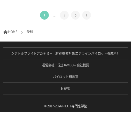
1
...
3
1
HOME
受験
シアトルフライトアカデミー（有資格者対象 エアラインパイロット養成所）
運営会社：(社)JAMBO – 会社概要
パイロット相談室
NEWS
© 2017-2026
PILOT専門進学塾