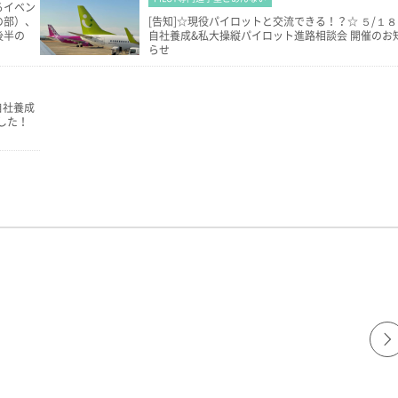
るイベン
の部）、
[告知]☆現役パイロットと交流できる！？☆ ５/１８
後半の
自社養成&私大操縦パイロット進路相談会 開催のお
らせ
自社養成
した！