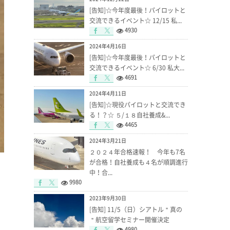
[告知]☆今年度最後！パイロットと
交流できるイベント☆ 12/15 私...
4930
2024年4月16日
[告知]☆今年度最後！パイロットと
交流できるイベント☆ 6/30 私大...
4691
2024年4月11日
[告知]☆現役パイロットと交流でき
る！？☆ ５/１８自社養成&...
4465
2024年3月21日
２０２４年合格速報！ 今年も7名
が合格！自社養成も４名が順調進行
中！合...
9980
2023年9月30日
[告知] 11/5（日）シアトル＂真の
＂航空留学セミナー開催決定
4980