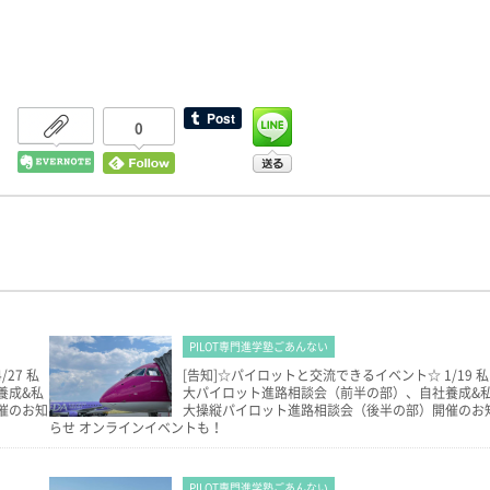
0
PILOT専門進学塾ごあんない
27 私
[告知]☆パイロットと交流できるイベント☆ 1/19 私
養成&私
大パイロット進路相談会（前半の部）、自社養成&
催のお知
大操縦パイロット進路相談会（後半の部）開催のお
らせ オンラインイベントも！
PILOT専門進学塾ごあんない