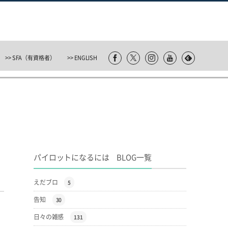
>> SFA（有資格者）
>> ENGLISH
パイロットになるには BLOG一覧
えだブロ
5
告知
30
日々の雑感
131