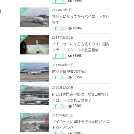
49945
願
5
2021年7月1日
社会人になってからパイロットを目
指す
42906
6
2017年3月22日
パイロットになる方法その４，国内
フライトスクールや航空留学
37548
7
2017年4月20日
航空身体検査の誤解２
35358
8
2020年3月29日
PILOT専門進学塾は、なぜ100％パ
イロットになれるのか？
33562
9
2017年4月15日
パイロットに興味を持った時がベス
トタイミング
32093