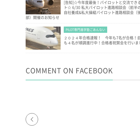
[告知]☆今年度最後！パイロットと交流でき
ト☆ 6/30 私大パイロット進路相談会（前半
自社養成&私大操縦パイロット進路相談会（
部）開催のお知らせ
PILOT専門進学塾ごあんない
２０２４年合格速報！ 今年も7名が合格！
も４名が順調進行中！合格者祝賀会を行いま
COMMENT ON FACEBOOK