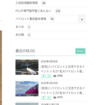
入試採用最新情報
50
PILOT専門進学塾ごあんない
172
パイロット養成基本情報
74
まとめ
1
未分類
3
最近のBLOG
More
2025年3月28日
[告知]☆パイロットと交流できるイ
ベント☆ 4/27 私大パイロット進...
3596
2025年1月14日
[告知]☆パイロットと交流できるイ
ベント☆ 1/19 私大パイロット進...
3476
2024年12月12日