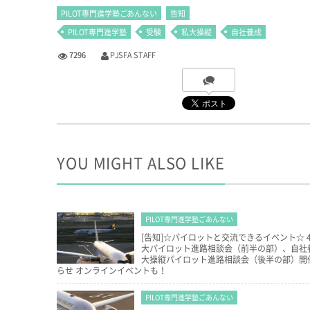
PILOT専門進学塾ごあんない
告知
PILOT専門進学塾
受験
私大操縦
自社養成
7296
PJSFA STAFF
YOU MIGHT ALSO LIKE
PILOT専門進学塾ごあんない
[告知]☆パイロットと交流できるイベント☆ 4/
大パイロット進路相談会（前半の部）、自社
大操縦パイロット進路相談会（後半の部）開
らせ オンラインイベントも！
PILOT専門進学塾ごあんない