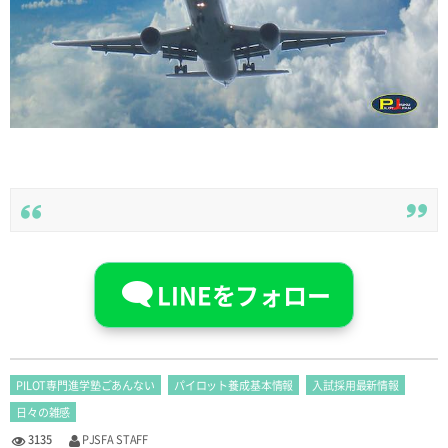
LINEをフォロー
PILOT専門進学塾ごあんない
パイロット養成基本情報
入試採用最新情報
日々の雑感
3135
PJSFA STAFF