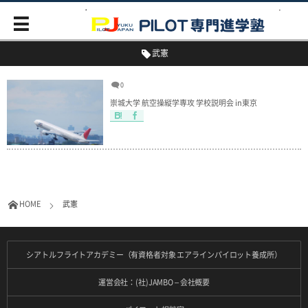
武憲
0
崇城大学 航空操縦学専攻 学校説明会 in東京
HOME
武憲
シアトルフライトアカデミー（有資格者対象 エアラインパイロット養成所）
運営会社：(社)JAMBO – 会社概要