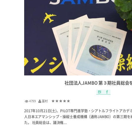
社団法人JAMBO 第３期社員総会
4799
冨村
2017年10月21日(土)、PILOT専門進学塾・シアトルフライトア
人日本エアマンシップ・操縦士養成機構（通称JAMBO）の第三期
た。 社員総会は、議決権...