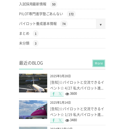
入試採用最新情報
50
PILOT専門進学塾ごあんない
172
パイロット養成基本情報
74
まとめ
1
未分類
3
最近のBLOG
More
2025年3月28日
[告知]☆パイロットと交流できるイ
ベント☆ 4/27 私大パイロット進...
3600
2025年1月14日
[告知]☆パイロットと交流できるイ
ベント☆ 1/19 私大パイロット進...
3480
2024年12月12日