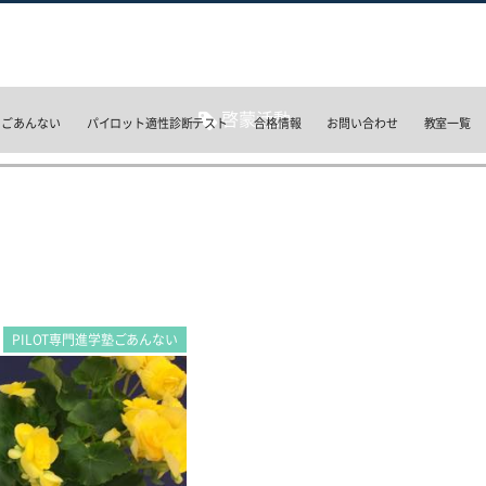
啓蒙活動
のごあんない
パイロット適性診断テスト
合格情報
お問い合わせ
教室一覧
PILOT専門進学塾ごあんない