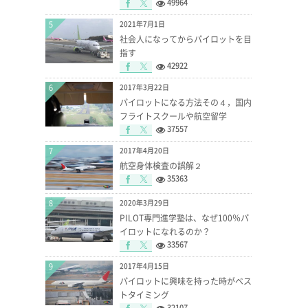
49964
5
2021年7月1日
社会人になってからパイロットを目
指す
42922
6
2017年3月22日
パイロットになる方法その４，国内
フライトスクールや航空留学
37557
7
2017年4月20日
航空身体検査の誤解２
35363
8
2020年3月29日
PILOT専門進学塾は、なぜ100％パ
イロットになれるのか？
33567
9
2017年4月15日
パイロットに興味を持った時がベス
トタイミング
32107