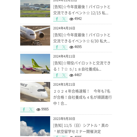
[告知]☆今年度最後！パイロットと
交流できるイベント☆ 12/15 私...
4942
2024年4月16日
[告知]☆今年度最後！パイロットと
交流できるイベント☆ 6/30 私大...
4695
2024年4月11日
[告知]☆現役パイロットと交流でき
る！？☆ ５/１８自社養成&...
4467
2024年3月21日
２０２４年合格速報！ 今年も7名
が合格！自社養成も４名が順調進行
中！合...
9985
2023年9月30日
[告知] 11/5（日）シアトル＂真の
＂航空留学セミナー開催決定