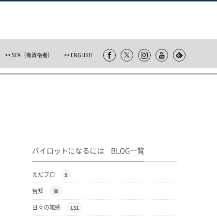
>> SFA（有資格者）
>> ENGLISH
パイロットになるには BLOG一覧
えだブロ
5
告知
30
日々の雑感
131