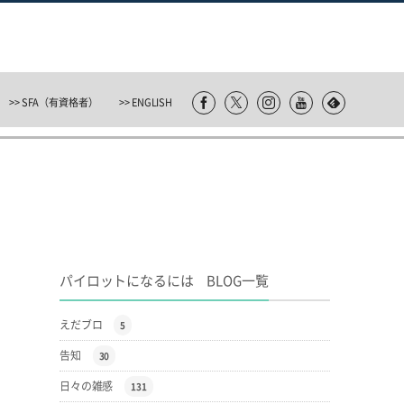
>> SFA（有資格者）
>> ENGLISH
パイロットになるには BLOG一覧
えだブロ
5
告知
30
日々の雑感
131