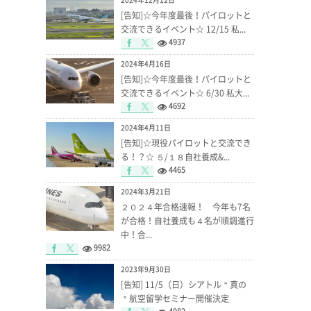
[告知]☆今年度最後！パイロットと
交流できるイベント☆ 12/15 私...
4937
2024年4月16日
[告知]☆今年度最後！パイロットと
交流できるイベント☆ 6/30 私大...
4692
2024年4月11日
[告知]☆現役パイロットと交流でき
る！？☆ ５/１８自社養成&...
4465
2024年3月21日
２０２４年合格速報！ 今年も7名
が合格！自社養成も４名が順調進行
中！合...
9982
2023年9月30日
[告知] 11/5（日）シアトル＂真の
＂航空留学セミナー開催決定