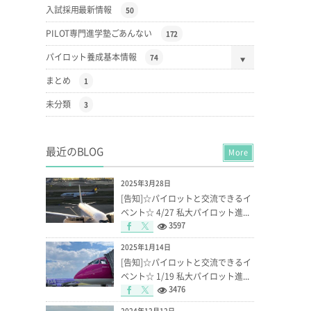
入試採用最新情報
50
PILOT専門進学塾ごあんない
172
パイロット養成基本情報
74
まとめ
1
未分類
3
最近のBLOG
More
2025年3月28日
[告知]☆パイロットと交流できるイ
ベント☆ 4/27 私大パイロット進...
3597
2025年1月14日
[告知]☆パイロットと交流できるイ
ベント☆ 1/19 私大パイロット進...
3476
2024年12月12日