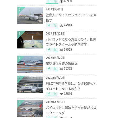
49960
5
2021年7月1日
社会人になってからパイロットを目
指す
42918
6
2017年3月22日
パイロットになる方法その４，国内
フライトスクールや航空留学
37555
7
2017年4月20日
航空身体検査の誤解２
35362
8
2020年3月29日
PILOT専門進学塾は、なぜ100％パ
イロットになれるのか？
33566
9
2017年4月15日
パイロットに興味を持った時がベス
トタイミング
32103