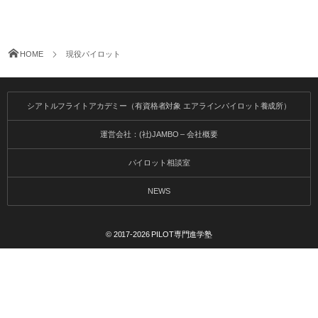
HOME
現役パイロット
シアトルフライトアカデミー（有資格者対象 エアラインパイロット養成所）
運営会社：(社)JAMBO – 会社概要
パイロット相談室
NEWS
© 2017-2026
PILOT専門進学塾