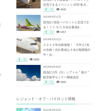
交流できるイベント☆ 6/30 私大...
4695
2024年4月11日
[告知]☆現役パイロットと交流でき
任
る！？☆ ５/１８自社養成&...
4467
2024年3月21日
２０２４年合格速報！ 今年も7名
が合格！自社養成も４名が順調進行
中！合...
9985
2023年9月30日
[告知] 11/5（日）シアトル＂真の＂
ブ
航空留学セミナー開催決定
4985
レジェンド・オブ・パイロット情報
1
2021年6月15日