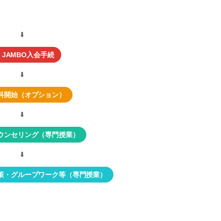
⬇︎
JAMBO入会手続
⬇︎
科開始（オプション）
⬇︎
ウンセリング（専門授業）
⬇︎
策・グループワーク等（専門授業）