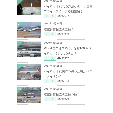
6
2017年3月22日
パイロットになる方法その４，国内
フライトスクールや航空留学
37557
7
2017年4月20日
航空身体検査の誤解２
35363
8
2020年3月29日
PILOT専門進学塾は、なぜ100％パ
イロットになれるのか？
33567
9
2017年4月15日
パイロットに興味を持った時がベス
トタイミング
32106
10
2017年4月20日
航空身体検査の誤解を解く
31379