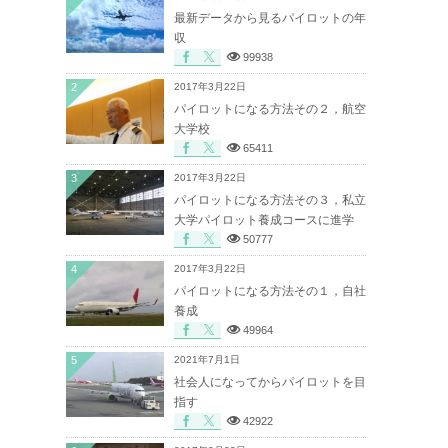
最新データから見るパイロットの年
収
99938
2
2017年3月22日
パイロットになる方法その２，航空
大学校
65411
3
2017年3月22日
パイロットになる方法その３，私立
大学パイロット養成コースに進学
50777
4
2017年3月22日
パイロットになる方法その１，自社
養成
49964
5
2021年7月1日
社会人になってからパイロットを目
指す
42922