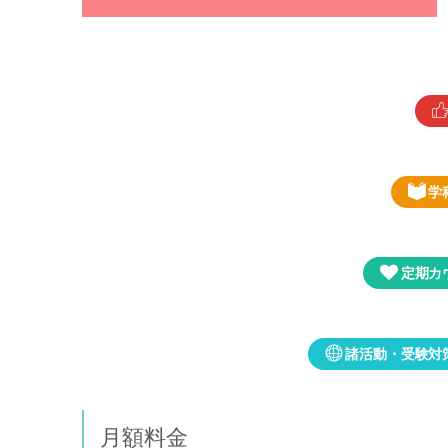
学
定期カ
諸活動・受験対
月額料金