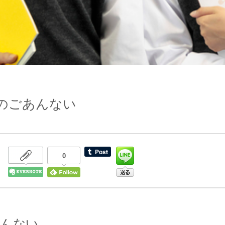
のごあんない
0
あんない