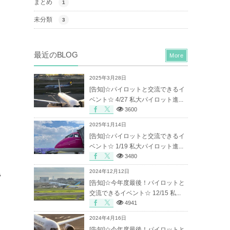
まとめ
1
未分類
3
、
最近のBLOG
More
2025年3月28日
[告知]☆パイロットと交流できるイ
ベント☆ 4/27 私大パイロット進...
3600
2025年1月14日
[告知]☆パイロットと交流できるイ
ベント☆ 1/19 私大パイロット進...
3480
2024年12月12日
ラ
[告知]☆今年度最後！パイロットと
交流できるイベント☆ 12/15 私...
4941
2024年4月16日
[告知]☆今年度最後！パイロットと