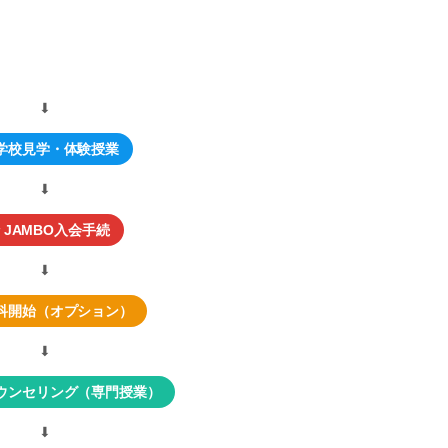
⬇︎
学校見学・体験授業
⬇︎
JAMBO入会手続
⬇︎
科開始（オプション）
⬇︎
ウンセリング（専門授業）
⬇︎