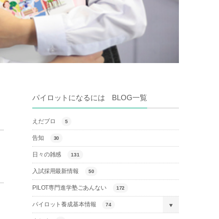
パイロットになるには BLOG一覧
えだブロ
5
告知
30
日々の雑感
131
入試採用最新情報
50
PILOT専門進学塾ごあんない
172
パイロット養成基本情報
74