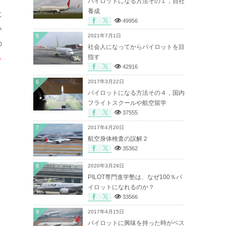
パイロットになる方法その１，自社
養成
に
49956
い
5
2021年7月1日
の
社会人になってからパイロットを目
指す
ッ
42916
6
2017年3月22日
パイロットになる方法その４，国内
フライトスクールや航空留学
37555
7
2017年4月20日
航空身体検査の誤解２
、
35362
8
2020年3月29日
PILOT専門進学塾は、なぜ100％パ
イロットになれるのか？
33566
9
2017年4月15日
パイロットに興味を持った時がベス