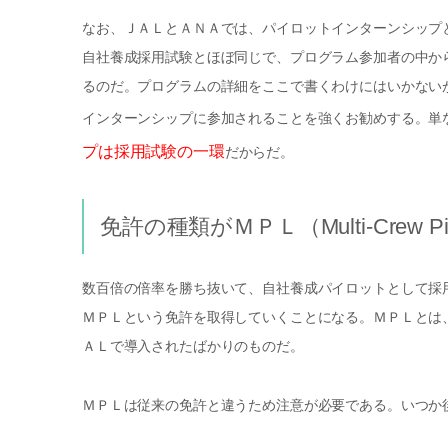
なお、ＪＡＬとＡＮＡでは、パイロットインターンシップ
自社養成採用試験とほぼ同じで、プログラム参加者の中か
るのだ。プログラムの詳細をここで書くわけにはいかない
インターンシップに参加されることを強くお勧めする。単
プは採用試験の一環
だからだ。
免許の種類がＭＰＬ（Multi-Crew Pilo
数百倍の倍率を勝ち抜いて、自社養成パイロットとして採
ＭＰＬという免許を取得していくことになる。ＭＰＬとは、Multi
ＡＬで導入されたばかりのものだ。
ＭＰＬは従来の免許と違うため注意が必要である。いつか