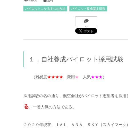
49956
冨村
パイロットになる５つの方法
パイロット養成基本情報
１，自社養成パイロット採用試験
（難易度
★★★★
費用
★
人気
★★★
）
採用試験の名の通り、航空会社がパイロット志望者を採用
る
、一番人気の方法である。
２０２０年現在、ＪＡＬ、ＡＮＡ、ＳＫＹ（スカイマーク