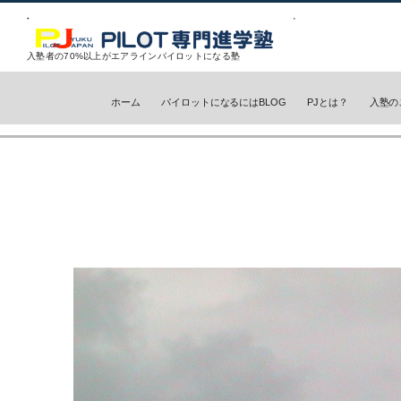
入塾者の70%以上がエアラインパイロットになる塾
ホーム
パイロットになるにはBLOG
PJとは？
入塾の