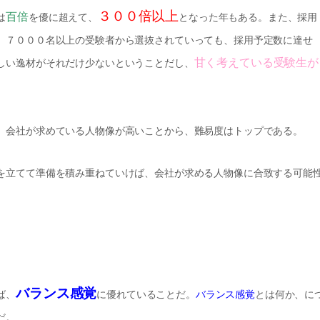
３００倍以上
百倍
は
を優に超えて、
となった年もある。また、採用
、７０００名以上の受験者から選抜されていっても、採用予定数に達せ
甘く考えている受験生が
しい逸材がそれだけ少ないということだし、
、会社が求めている人物像が高いことから、難易度はトップである。
を立てて準備を積み重ねていけば、会社が求める人物像に合致する可能
バランス感覚
ば、
に優れていることだ。
バランス感覚
とは何か、に
だ。