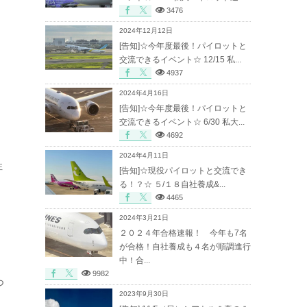
3476
2024年12月12日
[告知]☆今年度最後！パイロットと
交流できるイベント☆ 12/15 私...
4937
2024年4月16日
[告知]☆今年度最後！パイロットと
交流できるイベント☆ 6/30 私大...
4692
2024年4月11日
性
[告知]☆現役パイロットと交流でき
る！？☆ ５/１８自社養成&...
4465
2024年3月21日
２０２４年合格速報！ 今年も7名
が合格！自社養成も４名が順調進行
中！合...
9982
つ
2023年9月30日