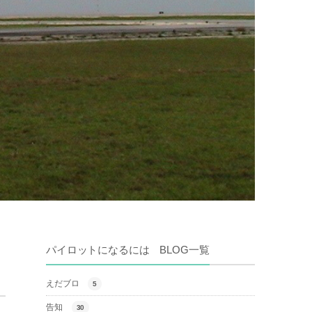
パイロットになるには BLOG一覧
えだブロ
5
告知
30