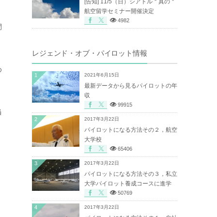
[告知] 11/5（日）シアトル＂真の＂
航空留学セミナー開催決定
4982
間
レジェンド・オブ・パイロット情報
め
1
2021年6月15日
最新データから見るパイロットの年
収
99915
当
2
2017年3月22日
パイロットになる方法その２，航空
大学校
65406
3
2017年3月22日
パイロットになる方法その３，私立
大学パイロット養成コースに進学
50769
4
2017年3月22日