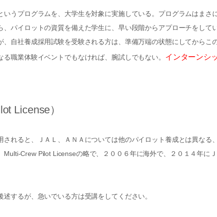
というプログラムを、大学生を対象に実施している。プログラムはまさ
ら、パイロットの資質を備えた学生に、早い段階からアプローチをして
が、自社養成採用試験を受験される方は、準備万端の状態にしてからこ
インターンシ
なる職業体験イベントでもなければ、腕試しでもない。
t License）
用されると、ＪＡＬ、ＡＮＡについては他のパイロット養成とは異なる
-Crew Pilot Licenseの略で、２００６年に海外で、２０１４年にＪ
後述するが、急いでいる方は受講をしてください。