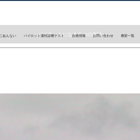
パイロットになる５つの方法
ごあんない
パイロット適性診断テスト
合格情報
お問い合わせ
教室一覧