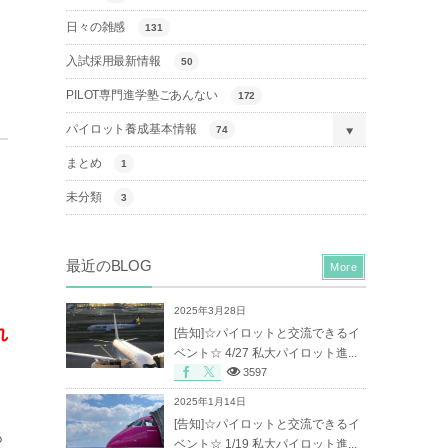
日々の雑感
131
入試採用最新情報
50
PILOT専門進学塾ごあんない
172
パイロット養成基本情報
74
まとめ
1
未分類
3
最近のBLOG
More
2025年3月28日
れ
[告知]☆パイロットと交流できるイ
ベント☆ 4/27 私大パイロット進...
3597
2025年1月14日
[告知]☆パイロットと交流できるイ
も
ベント☆ 1/19 私大パイロット進...