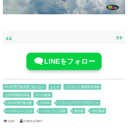
LINEをフォロー
PILOT専門進学塾ごあんない
まとめ
パイロット養成基本情報
入試採用最新情報
日々の雑感
PILOT専門進学塾
PJSFA
シアトルフライトアカデミー
パイロットになる
パイロットに必要
夏合宿
自社養成
4187
PJSFA STAFF