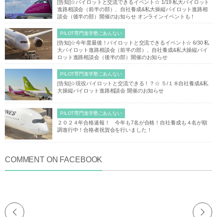
[告知]☆パイロットと交流できるイベント☆ 1/19 私大パイロット
進路相談会（前半の部）、自社養成&私大操縦パイロット進路相
談会（後半の部）開催のお知らせ オンラインイベントも！
PILOT専門進学塾ごあんない
[告知]☆今年度最後！パイロットと交流できるイベント☆ 6/30 私
大パイロット進路相談会（前半の部）、自社養成&私大操縦パイ
ロット進路相談会（後半の部）開催のお知らせ
PILOT専門進学塾ごあんない
[告知]☆現役パイロットと交流できる！？☆ ５/１８自社養成&私
大操縦パイロット進路相談会 開催のお知らせ
PILOT専門進学塾ごあんない
２０２４年合格速報！ 今年も7名が合格！自社養成も４名が順
調進行中！合格者祝賀会を行いました！
COMMENT ON FACEBOOK